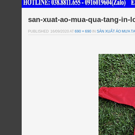
san-xuat-ao-mua-qua-tang-in-l
PUBLISHED
16/09/2020
AT
690 × 690
IN
SẢN XUẤT ÁO MƯA TẠ