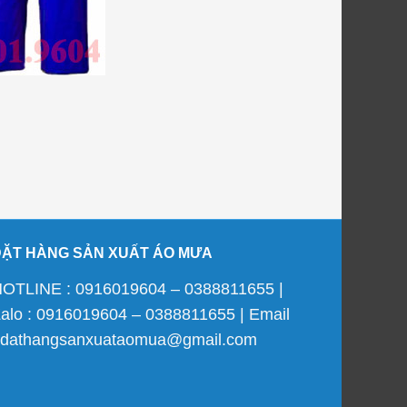
ĐẶT HÀNG SẢN XUẤT ÁO MƯA
OTLINE : 0916019604 – 0388811655 |
alo : 0916019604 – 0388811655 | Email
 dathangsanxuataomua@gmail.com