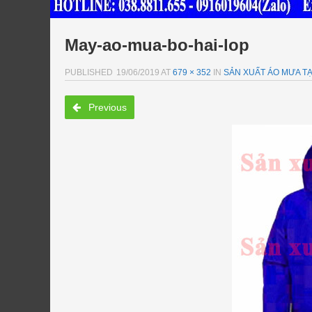
May-ao-mua-bo-hai-lop
PUBLISHED
19/06/2019
AT
679 × 352
IN
SẢN XUẤT ÁO MƯA TẠ
Previous