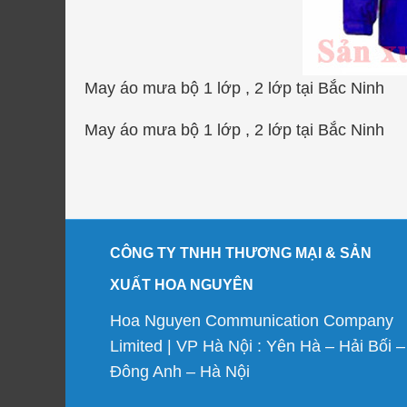
May áo mưa bộ 1 lớp , 2 lớp tại Bắc Ninh
May áo mưa bộ 1 lớp , 2 lớp tại Bắc Ninh
CÔNG TY TNHH THƯƠNG MẠI & SẢN
XUẤT HOA NGUYÊN
Hoa Nguyen Communication Company
Limited | VP Hà Nội : Yên Hà – Hải Bối –
Đông Anh – Hà Nội