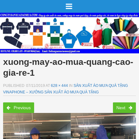
xuong-may-ao-mua-quang-cao-
gia-re-1
PUBLISHED
07/11/2019
AT
628 × 444
IN
SẢN XUẤT ÁO MƯA QUÀ TẶNG
VINAPHONE – XƯỞNG SẢN XUẤT ÁO MƯA QUÀ TẶNG
Previous
Next