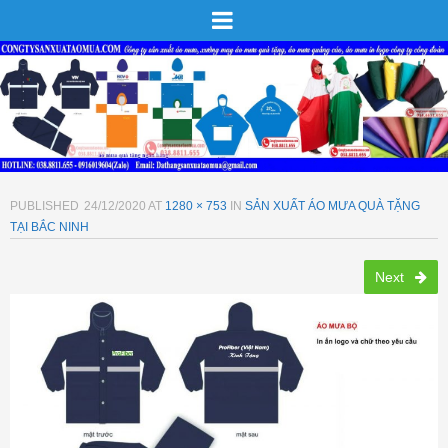
PUBLISHED
24/12/2020
AT
1280 × 753
IN
SẢN XUẤT ÁO MƯA QUÀ TẶNG
TẠI BẮC NINH
Next