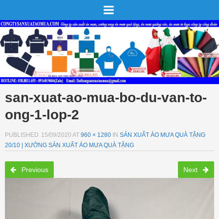
san-xuat-ao-mua-bo-du-van-to-
ong-1-lop-2
PUBLISHED
15/09/2020
AT
960 × 1280
IN
SẢN XUẤT ÁO MƯA QUÀ TẶNG
20/10 | XƯỞNG SẢN XUẤT ÁO MƯA QUÀ TẶNG
Previous
Next