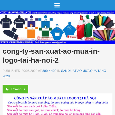
cong-ty-san-xuat-ao-mua-in-
logo-tai-ha-noi-2
PUBLISHED
20/06/2020
AT
800 × 400
IN
SẢN XUẤT ÁO MƯA QUÀ TẶNG
2020
Previous