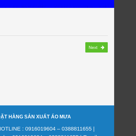
Next
ĐẶT HÀNG SẢN XUẤT ÁO MƯA
OTLINE : 0916019604 – 0388811655 |