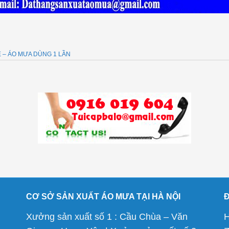
 – ÁO MƯA DÙNG 1 LẦN
CƠ SỞ SẢN XUẤT ÁO MƯA TẠI HÀ NỘI
Xưởng sản xuất số 1 : Cầu Chùa – Văn
H