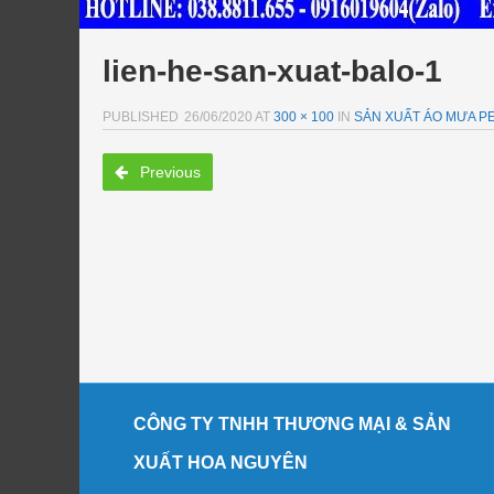
lien-he-san-xuat-balo-1
PUBLISHED
26/06/2020
AT
300 × 100
IN
SẢN XUẤT ÁO MƯA PE
Previous
CÔNG TY TNHH THƯƠNG MẠI & SẢN
XUẤT HOA NGUYÊN