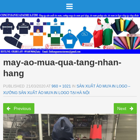
may-ao-mua-qua-tang-nhan-
hang
PUBLISHED
21/03/2020
AT
960 × 1021
IN
SẢN XUẤT ÁO MƯA IN LOGO –
XƯỞNG SẢN XUẤT ÁO MƯA IN LOGO TẠI HÀ NỘI
Previous
Next