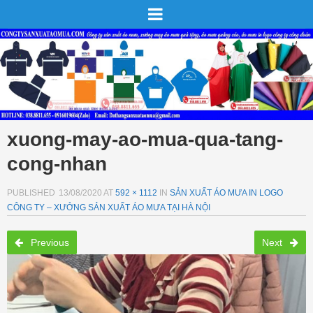
xuong-may-ao-mua-qua-tang-
cong-nhan
PUBLISHED
13/08/2020
AT
592 × 1112
IN
SẢN XUẤT ÁO MƯA IN LOGO
CÔNG TY – XƯỞNG SẢN XUẤT ÁO MƯA TẠI HÀ NỘI
Previous
Next