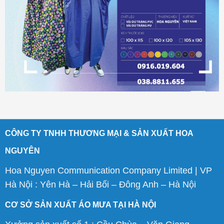
CÔNG TY TNHH THƯƠNG MẠI & SẢN XUẤT HOA
NGUYÊN
Hoa Nguyen Communication Company Limited | VP
Hà Nội : Yên Hà – Hải Bối – Đông Anh – Hà Nội
CƠ SỞ SẢN XUẤT ÁO MƯA TẠI HÀ NỘI