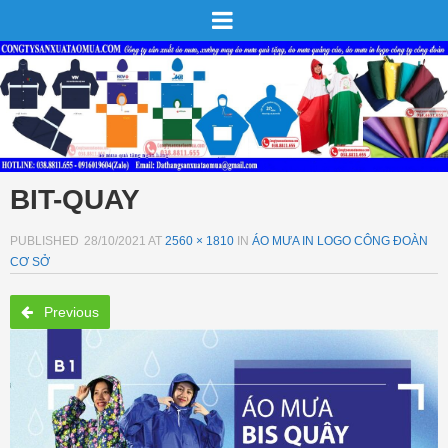
BIT-QUAY
PUBLISHED
28/10/2021
AT
2560 × 1810
IN
ÁO MƯA IN LOGO CÔNG ĐOÀN
CƠ SỞ
Previous