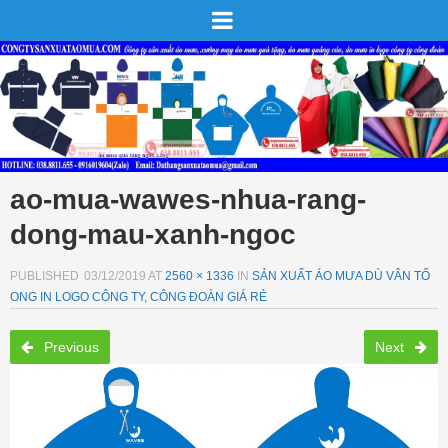
ao-mua-wawes-nhua-rang-
dong-mau-xanh-ngoc
PUBLISHED
03/12/2019
AT
2560 × 1336
IN
SẢN XUẤT ÁO MƯA DÙ VÂN TỔ
ONG IN LOGO CÔNG TY, CÔNG ĐOÀN GIÁ RẺ
Previous
Next