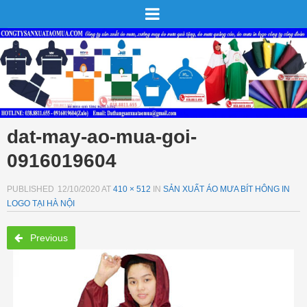
dat-may-ao-mua-goi-
0916019604
PUBLISHED
12/10/2020
AT
410 × 512
IN
SẢN XUẤT ÁO MƯA BÍT HÔNG IN
LOGO TẠI HÀ NỘI
Previous