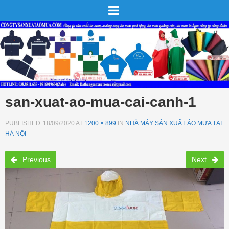
san-xuat-ao-mua-cai-canh-1
PUBLISHED
18/09/2020
AT
1200 × 899
IN
NHÀ MÁY SẢN XUẤT ÁO MƯA TẠI
HÀ NỘI
Previous
Next