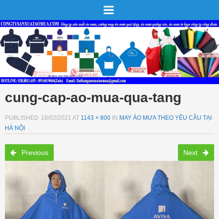
cung-cap-ao-mua-qua-tang
PUBLISHED
18/02/2021
AT
1143 × 800
IN
MAY ÁO MƯA THEO YÊU CẦU TẠI
HÀ NỘI
Previous
Next