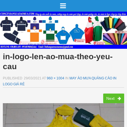
in-logo-len-ao-mua-theo-yeu-
cau
PUBLISHED
29/03/2021
AT
960 × 1004
IN
MAY ÁO MƯA QUẢNG CÁO IN
LOGO GIÁ RẺ
Next