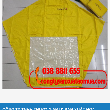
CÔNG TY TNHH THƯƠNG MẠI & SẢN XUẤT HOA