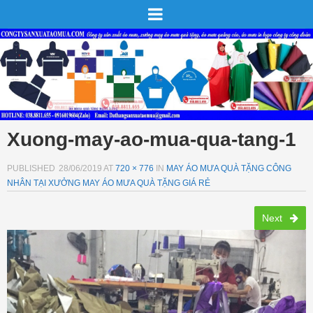
Xuong-may-ao-mua-qua-tang-1
PUBLISHED
28/06/2019
AT
720 × 776
IN
MAY ÁO MƯA QUÀ TẶNG CÔNG
NHÂN TẠI XƯỞNG MAY ÁO MƯA QUÀ TẶNG GIÁ RẺ
Next