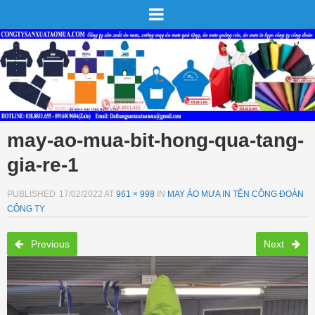
may-ao-mua-bit-hong-qua-tang-
gia-re-1
PUBLISHED
17/02/2022
AT
961 × 998
IN
MAY ÁO MƯA IN TÊN CÔNG ĐOÀN
CÔNG TY
Previous
Next