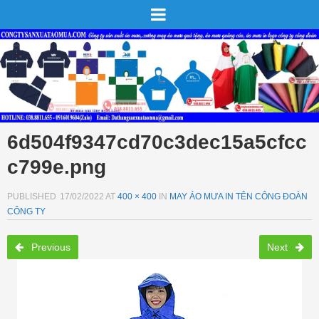
6d504f9347cd70c3dec15a5cfcc
c799e.png
PUBLISHED
17/02/2022
AT
400 × 400
IN
MAY ÁO MƯA IN TÊN CÔNG ĐOÀN
CÔNG TY
Previous
Next