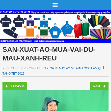
SAN-XUAT-AO-MUA-VAI-DU-
MAU-XANH-REU
PUBLISHED
20/12/2021
AT
569 × 709
IN
MAY ÁO MƯA IN LOGO LÀM QUÀ
TẶNG TẾT 2021
Previous
Next