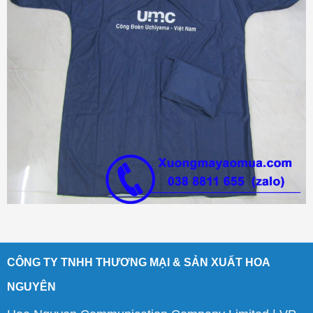
CÔNG TY TNHH THƯƠNG MẠI & SẢN XUẤT HOA
NGUYÊN