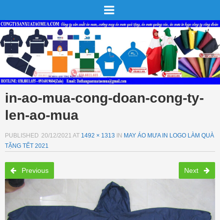
in-ao-mua-cong-doan-cong-ty-
len-ao-mua
PUBLISHED
20/12/2021
AT
1492 × 1313
IN
MAY ÁO MƯA IN LOGO LÀM QUÀ
TẶNG TẾT 2021
Previous
Next