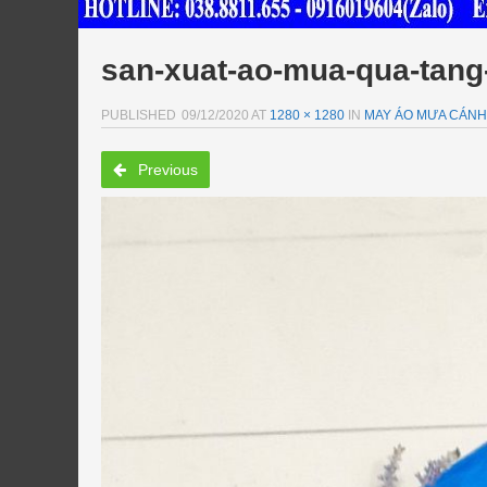
san-xuat-ao-mua-qua-tang
PUBLISHED
09/12/2020
AT
1280 × 1280
IN
MAY ÁO MƯA CÁNH 
Previous