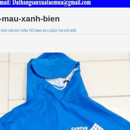
-mau-xanh-bien
DƠI VẢI DÙ VÂN TỔ ONG IN LOGO TẠI HÀ NỘI