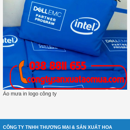
Áo mưa in logo công ty
CÔNG TY TNHH THƯƠNG MẠI & SẢN XUẤT HOA