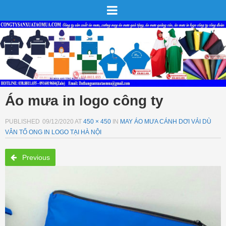
Áo mưa in logo công ty
PUBLISHED
09/12/2020
AT
450 × 450
IN
MAY ÁO MƯA CÁNH DƠI VẢI DÙ
VÂN TỔ ONG IN LOGO TẠI HÀ NỘI
Previous