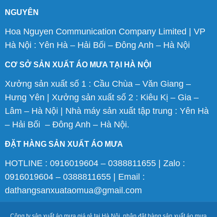
NGUYÊN
Hoa Nguyen Communication Company Limited | VP
Hà Nội : Yên Hà – Hải Bối – Đông Anh – Hà Nội
CƠ SỞ SẢN XUẤT ÁO MƯA TẠI HÀ NỘI
Xưởng sản xuất số 1 : Cầu Chùa – Văn Giang –
Hưng Yên | Xưởng sản xuất số 2 : Kiêu Kị – Gia –
Lâm – Hà Nội | Nhà máy sản xuất tập trung : Yên Hà
– Hải Bối – Đông Anh – Hà Nội.
ĐẶT HÀNG SẢN XUẤT ÁO MƯA
HOTLINE : 0916019604 – 0388811655 | Zalo :
0916019604 – 0388811655 | Email :
dathangsanxuataomua@gmail.com
Công ty sản xuất áo mưa giá rẻ tại Hà Nội, nhận đặt hàng sản xuất áo mưa