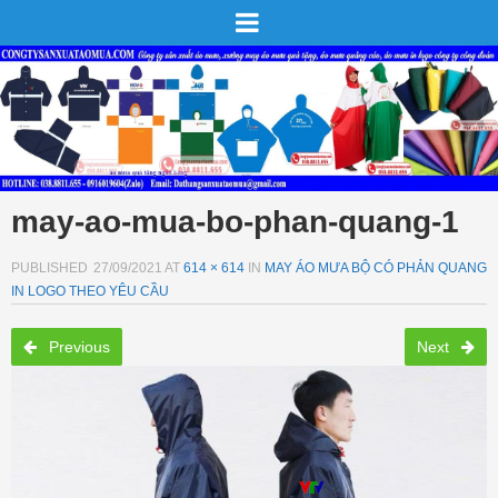
may-ao-mua-bo-phan-quang-1
PUBLISHED
27/09/2021
AT
614 × 614
IN
MAY ÁO MƯA BỘ CÓ PHẢN QUANG
IN LOGO THEO YÊU CẦU
Previous
Next