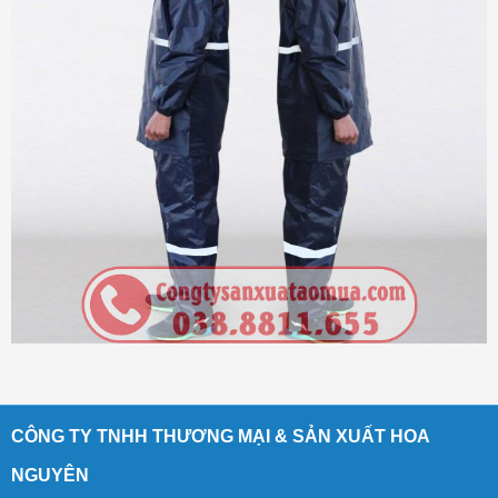
CÔNG TY TNHH THƯƠNG MẠI & SẢN XUẤT HOA
NGUYÊN