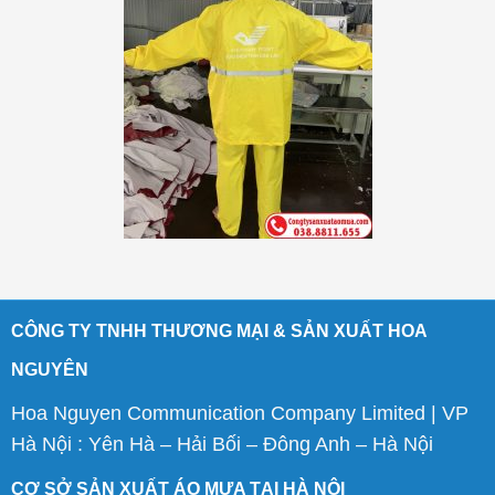
CÔNG TY TNHH THƯƠNG MẠI & SẢN XUẤT HOA
NGUYÊN
Hoa Nguyen Communication Company Limited | VP
Hà Nội : Yên Hà – Hải Bối – Đông Anh – Hà Nội
CƠ SỞ SẢN XUẤT ÁO MƯA TẠI HÀ NỘI