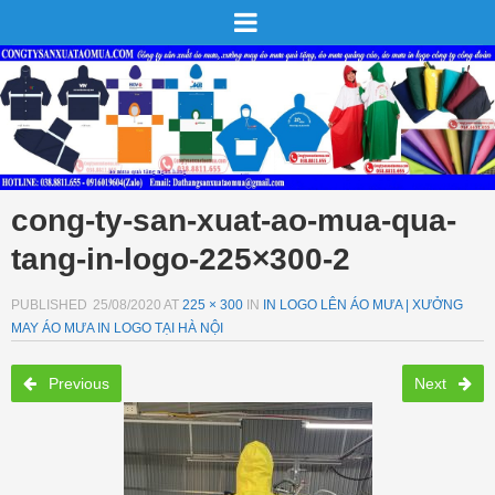
cong-ty-san-xuat-ao-mua-qua-
tang-in-logo-225×300-2
PUBLISHED
25/08/2020
AT
225 × 300
IN
IN LOGO LÊN ÁO MƯA | XƯỞNG
MAY ÁO MƯA IN LOGO TẠI HÀ NỘI
Previous
Next