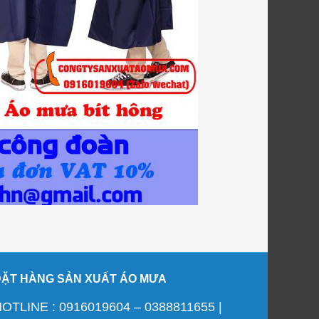
ĐẶT HÀNG SẢN XUẤT ÁO MƯA
OTLINE : 0916019604 – 0388811655 |