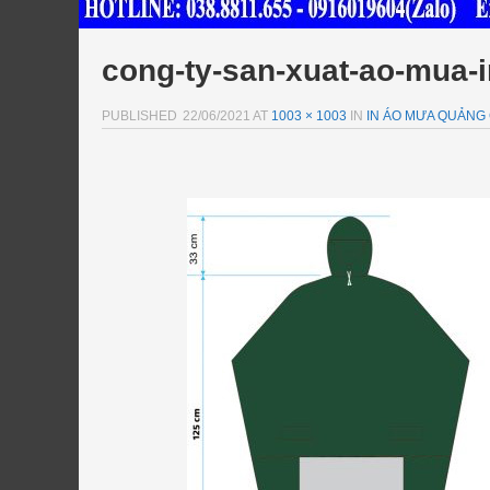
cong-ty-san-xuat-ao-mua-
PUBLISHED
22/06/2021
AT
1003 × 1003
IN
IN ÁO MƯA QUẢNG 