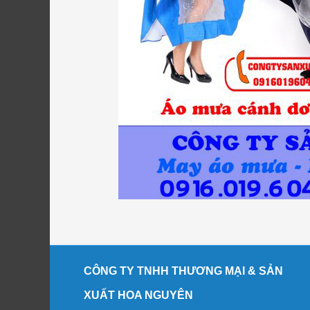
CÔNG TY TNHH THƯƠNG MẠI & SẢN
XUẤT HOA NGUYÊN