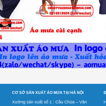
CƠ SỞ SẢN XUẤT ÁO MƯA TẠI HÀ NỘI
Xưởng sản xuất số 1 : Cầu Chùa – Văn
H