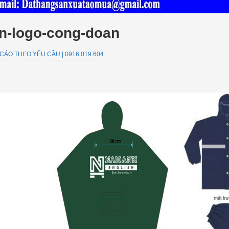
in-logo-cong-doan
CÁO THEO YÊU CẦU | 0916.019.604