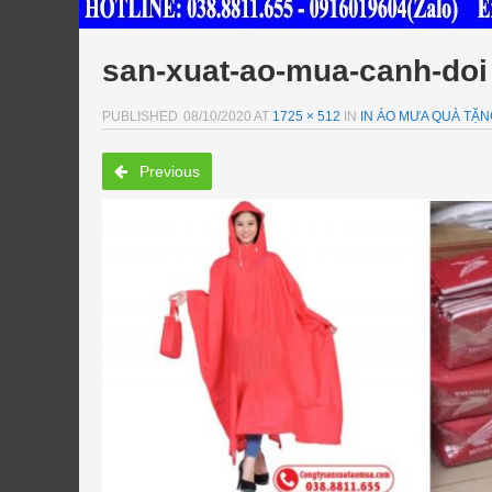
san-xuat-ao-mua-canh-doi
PUBLISHED
08/10/2020
AT
1725 × 512
IN
IN ÁO MƯA QUÀ TẶNG 
Previous