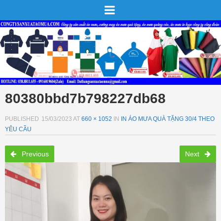
80380bbd7b798227db68
PUBLISHED
15/03/2023
AT
660 × 1052
IN
IN ÁO MƯA QUÀ TẶNG 30/4 THEO
YÊU CẦU
Previous
Next