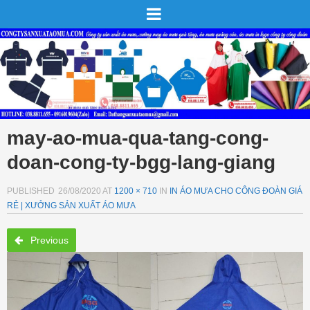
may-ao-mua-qua-tang-cong-
doan-cong-ty-bgg-lang-giang
PUBLISHED
26/08/2020
AT
1200 × 710
IN
IN ÁO MƯA CHO CÔNG ĐOÀN GIÁ
RẺ | XƯỞNG SẢN XUẤT ÁO MƯA
Previous