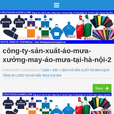
công-ty-sản-xuất-áo-mưa-
xưởng-may-áo-mưa-tại-hà-nội-2
PUBLISHED
24/02/2020
AT
1200 × 350
IN
ĐỊA CHỈ SẢN XUẤT ÁO MƯA QUÀ
TẶNG IN LOGO TẠI HÀ NỘI: 0916.019.604
Next