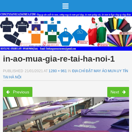
in-ao-mua-gia-re-tai-ha-noi-1
PUBLISHED
21/01/2021
AT
1280 × 961
IN
ĐỊA CHỈ ĐẶT MAY ÁO MƯA UY TÍN
TẠI HÀ NỘI
Previous
Next