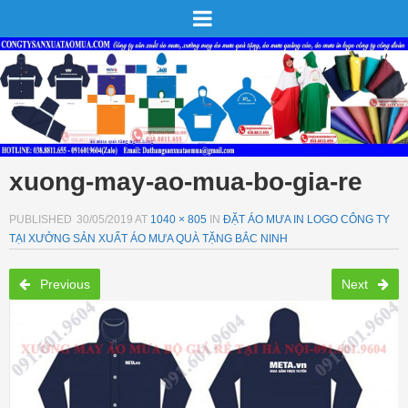
xuong-may-ao-mua-bo-gia-re
PUBLISHED
30/05/2019
AT
1040 × 805
IN
ĐẶT ÁO MƯA IN LOGO CÔNG TY
TẠI XƯỞNG SẢN XUẤT ÁO MƯA QUÀ TẶNG BẮC NINH
Previous
Next