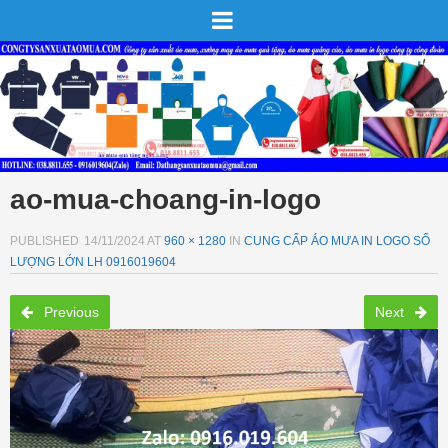
ao-mua-choang-in-logo
PUBLISHED
14/11/2024
AT
960 × 1280
IN
CUNG CẤP ÁO MƯA IN LOGO SỐ
LƯỢNG LỚN LH 0916019604
Previous
Next