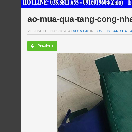
ao-mua-qua-tang-cong-nh
PUBLISHED
12/05/2020
AT
960 × 640
IN
CÔNG TY SẢN XUẤT Á
Previous