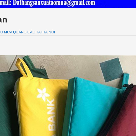
an
O MƯA QUẢNG CÁO TẠI HÀ NỘI