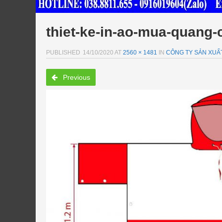
thiet-ke-in-ao-mua-quang-
PUBLISHED
14/10/2020
AT
2560 × 1481
IN
CÔNG TY SẢN XUẤT 
Previous