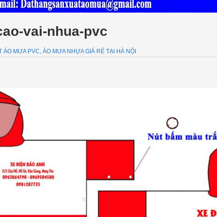
cao-vai-nhua-pvc
ÁO MƯA PVC, ÁO MƯA NHỰA GIÁ RẺ TẠI HÀ NỘI