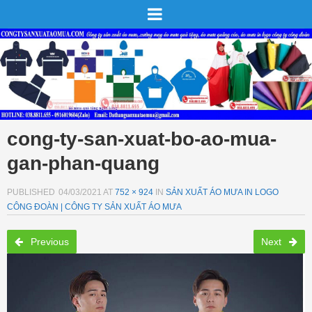
cong-ty-san-xuat-bo-ao-mua-
gan-phan-quang
PUBLISHED
04/03/2021
AT
752 × 924
IN
SẢN XUẤT ÁO MƯA IN LOGO
CÔNG ĐOÀN | CÔNG TY SẢN XUẤT ÁO MƯA
Previous
Next