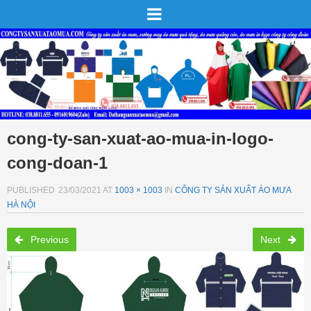
cong-ty-san-xuat-ao-mua-in-logo-
cong-doan-1
PUBLISHED
23/03/2021
AT
1003 × 1003
IN
CÔNG TY SẢN XUẤT ÁO MƯA
HÀ NỘI
Previous
Next