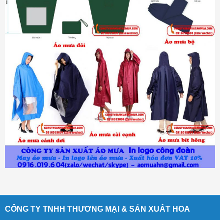
CÔNG TY TNHH THƯƠNG MẠI & SẢN XUẤT HOA