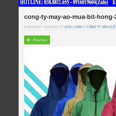
cong-ty-may-ao-mua-bit-hong-
PUBLISHED
23/03/2021
AT
1478 × 1000
IN
CÔNG TY SẢN XUẤT
Previous