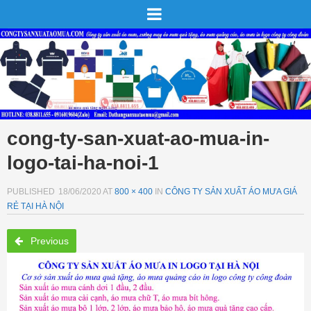
cong-ty-san-xuat-ao-mua-in-
logo-tai-ha-noi-1
PUBLISHED
18/06/2020
AT
800 × 400
IN
CÔNG TY SẢN XUẤT ÁO MƯA GIÁ
RẺ TẠI HÀ NỘI
Previous