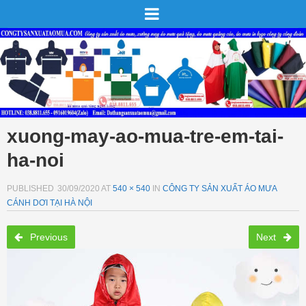
xuong-may-ao-mua-tre-em-tai-
ha-noi
PUBLISHED
30/09/2020
AT
540 × 540
IN
CÔNG TY SẢN XUẤT ÁO MƯA
CÁNH DƠI TẠI HÀ NỘI
Previous
Next