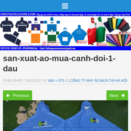
san-xuat-ao-mua-canh-doi-1-
dau
PUBLISHED
19/02/2021
AT
884 × 575
IN
CÔNG TY MAY ÁO MƯA TẠI HÀ NỘI
Previous
Next