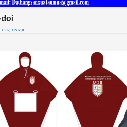
-doi
A TẠI HÀ NỘI