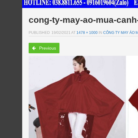
cong-ty-may-ao-mua-canh
PUBLISHED
19/02/2021
AT
1478 × 1000
IN
CÔNG TY MAY ÁO MƯ
Previous