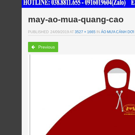
may-ao-mua-quang-cao
PUBLISHED
24/09/2019
AT
3527 × 1665
IN
ÁO MƯA CÁNH DƠI 
Previous